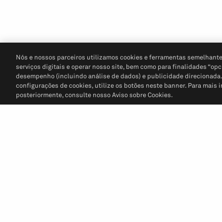
Nós e nossos parceiros utilizamos cookies e ferramentas semelhante
serviços digitais e operar nosso site, bem como para finalidades “opc
desempenho (incluindo análise de dados) e publicidade direcionada. P
configurações de cookies, utilize os botões neste banner. Para mais 
posteriormente, consulte nosso Aviso sobre Cookies.