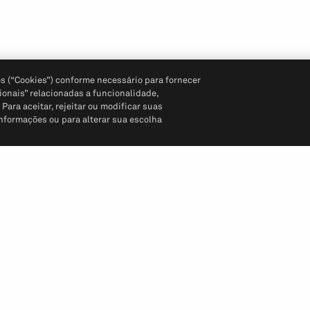
s (“Cookies”) conforme necessário para fornecer
ionais” relacionadas a funcionalidade,
ara aceitar, rejeitar ou modificar suas
informações ou para alterar sua escolha
Siga-nos