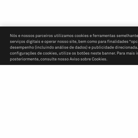
Nós e nossos parceiros utilizamos cookies e ferramentas semelhante
serviços digitais e operar nosso site, bem como para finalidades “opc
desempenho (incluindo análise de dados) e publicidade direcionada. P
configurações de cookies, utilize os botões neste banner. Para mais 
posteriormente, consulte nosso Aviso sobre Cookies.