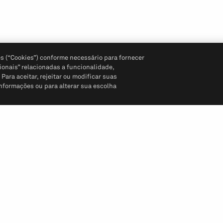
s (“Cookies”) conforme necessário para fornecer
ionais” relacionadas a funcionalidade,
ara aceitar, rejeitar ou modificar suas
informações ou para alterar sua escolha
Siga-nos