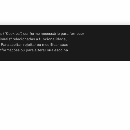
s (“Cookies”) conforme necessário para fornecer
ionais” relacionadas a funcionalidade,
ara aceitar, rejeitar ou modificar suas
informações ou para alterar sua escolha
Siga-nos