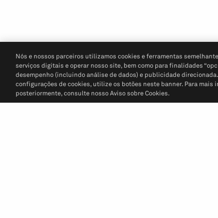
Nós e nossos parceiros utilizamos cookies e ferramentas semelhante
serviços digitais e operar nosso site, bem como para finalidades “opc
desempenho (incluindo análise de dados) e publicidade direcionada. P
configurações de cookies, utilize os botões neste banner. Para mais 
posteriormente, consulte nosso Aviso sobre Cookies.