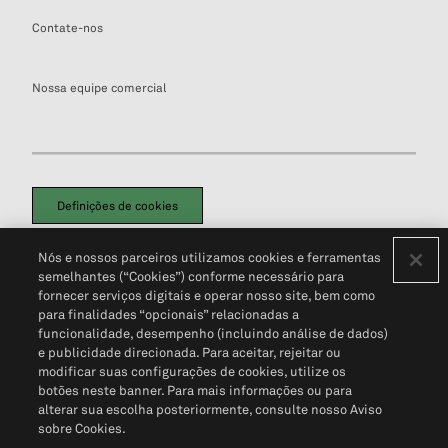
Contate-nos
Nossa equipe comercial
Definições de cookies
Disclaimers Legais
Termos de Uso
Aviso de Cookies
Nós e nossos parceiros utilizamos cookies e ferramentas
Política de Privacidade
Portal de privacidade do cliente (em inglês)
semelhantes (“Cookies”) conforme necessário para
Não Venda Minhas Informações Pessoais
© 2026 S&P Global
fornecer serviços digitais e operar nosso site, bem como
para finalidades “opcionais” relacionadas a
funcionalidade, desempenho (incluindo análise de dados)
e publicidade direcionada. Para aceitar, rejeitar ou
modificar suas configurações de cookies, utilize os
botões neste banner. Para mais informações ou para
alterar sua escolha posteriormente, consulte nosso Aviso
sobre Cookies.