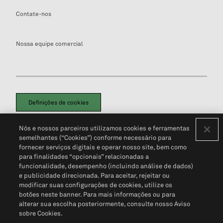
Contate-nos
Nossa equipe comercial
Definições de cookies
Disclaimers Legais
Termos de Uso
Aviso de Cookies
Nós e nossos parceiros utilizamos cookies e ferramentas
Política de Privacidade
Portal de privacidade do cliente (em inglês)
semelhantes (“Cookies”) conforme necessário para
Não Venda Minhas Informações Pessoais
© 2026 S&P Global
fornecer serviços digitais e operar nosso site, bem como
para finalidades “opcionais” relacionadas a
funcionalidade, desempenho (incluindo análise de dados)
e publicidade direcionada. Para aceitar, rejeitar ou
modificar suas configurações de cookies, utilize os
botões neste banner. Para mais informações ou para
alterar sua escolha posteriormente, consulte nosso Aviso
sobre Cookies.