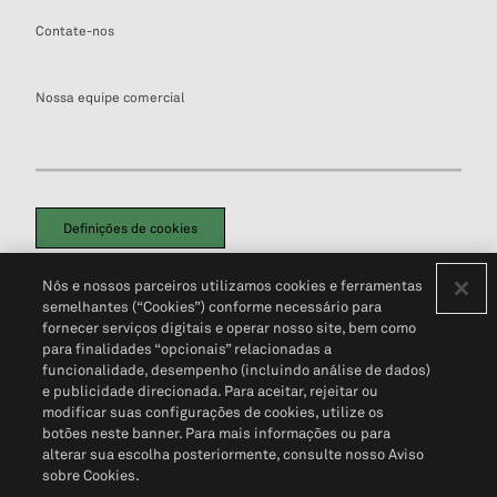
Contate-nos
Nossa equipe comercial
Definições de cookies
Disclaimers Legais
Termos de Uso
Aviso de Cookies
Nós e nossos parceiros utilizamos cookies e ferramentas
Política de Privacidade
Portal de privacidade do cliente (em inglês)
semelhantes (“Cookies”) conforme necessário para
Não Venda Minhas Informações Pessoais
© 2026 S&P Global
fornecer serviços digitais e operar nosso site, bem como
para finalidades “opcionais” relacionadas a
funcionalidade, desempenho (incluindo análise de dados)
e publicidade direcionada. Para aceitar, rejeitar ou
modificar suas configurações de cookies, utilize os
botões neste banner. Para mais informações ou para
alterar sua escolha posteriormente, consulte nosso Aviso
sobre Cookies.