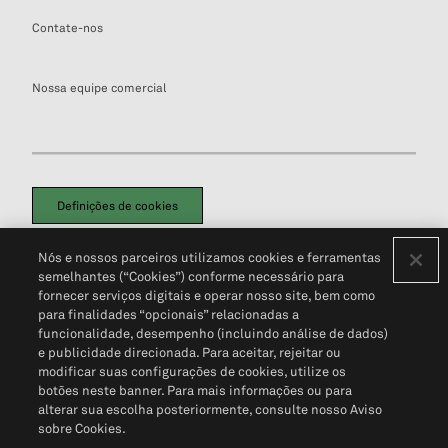
Contate-nos
Nossa equipe comercial
Definições de cookies
Disclaimers Legais
Termos de Uso
Aviso de Cookies
Nós e nossos parceiros utilizamos cookies e ferramentas
Política de Privacidade
Portal de privacidade do cliente (em inglês)
semelhantes (“Cookies”) conforme necessário para
Não Venda Minhas Informações Pessoais
© 2026 S&P Global
fornecer serviços digitais e operar nosso site, bem como
para finalidades “opcionais” relacionadas a
funcionalidade, desempenho (incluindo análise de dados)
e publicidade direcionada. Para aceitar, rejeitar ou
modificar suas configurações de cookies, utilize os
botões neste banner. Para mais informações ou para
alterar sua escolha posteriormente, consulte nosso Aviso
sobre Cookies.