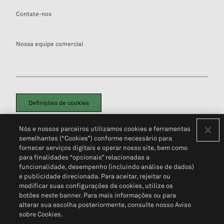
Contate-nos
Nossa equipe comercial
Definições de cookies
Disclaimers Legais
Termos de Uso
Aviso de Cookies
Nós e nossos parceiros utilizamos cookies e ferramentas
Política de Privacidade
Portal de privacidade do cliente (em inglês)
semelhantes (“Cookies”) conforme necessário para
Não Venda Minhas Informações Pessoais
© 2026 S&P Global
fornecer serviços digitais e operar nosso site, bem como
para finalidades “opcionais” relacionadas a
funcionalidade, desempenho (incluindo análise de dados)
e publicidade direcionada. Para aceitar, rejeitar ou
modificar suas configurações de cookies, utilize os
botões neste banner. Para mais informações ou para
alterar sua escolha posteriormente, consulte nosso Aviso
sobre Cookies.