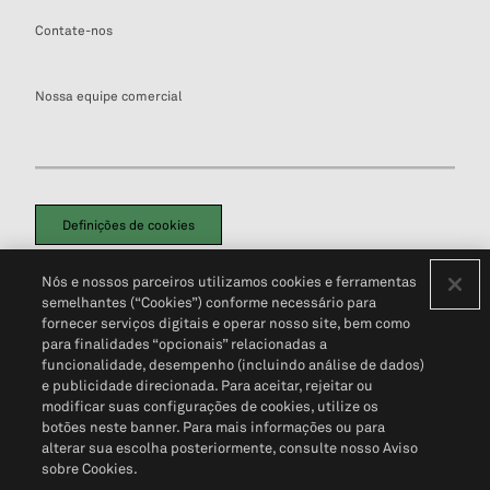
Contate-nos
Nossa equipe comercial
Definições de cookies
Disclaimers Legais
Termos de Uso
Aviso de Cookies
Nós e nossos parceiros utilizamos cookies e ferramentas
Política de Privacidade
Portal de privacidade do cliente (em inglês)
semelhantes (“Cookies”) conforme necessário para
Não Venda Minhas Informações Pessoais
© 2026 S&P Global
fornecer serviços digitais e operar nosso site, bem como
para finalidades “opcionais” relacionadas a
funcionalidade, desempenho (incluindo análise de dados)
e publicidade direcionada. Para aceitar, rejeitar ou
modificar suas configurações de cookies, utilize os
botões neste banner. Para mais informações ou para
alterar sua escolha posteriormente, consulte nosso Aviso
sobre Cookies.