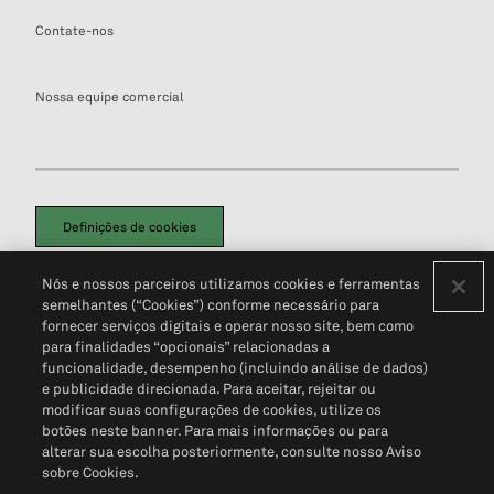
Contate-nos
Nossa equipe comercial
Definições de cookies
Disclaimers Legais
Termos de Uso
Aviso de Cookies
Nós e nossos parceiros utilizamos cookies e ferramentas
Política de Privacidade
Portal de privacidade do cliente (em inglês)
semelhantes (“Cookies”) conforme necessário para
Não Venda Minhas Informações Pessoais
© 2026 S&P Global
fornecer serviços digitais e operar nosso site, bem como
para finalidades “opcionais” relacionadas a
funcionalidade, desempenho (incluindo análise de dados)
e publicidade direcionada. Para aceitar, rejeitar ou
modificar suas configurações de cookies, utilize os
botões neste banner. Para mais informações ou para
alterar sua escolha posteriormente, consulte nosso Aviso
sobre Cookies.