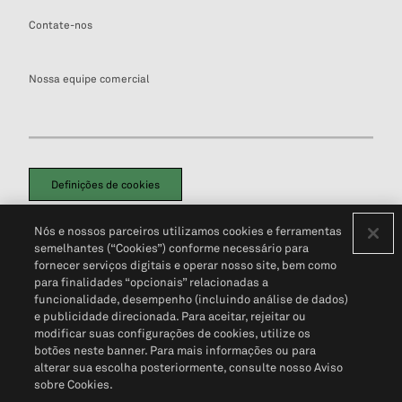
Contate-nos
Nossa equipe comercial
Definições de cookies
Disclaimers Legais
Termos de Uso
Aviso de Cookies
Nós e nossos parceiros utilizamos cookies e ferramentas
Política de Privacidade
Portal de privacidade do cliente (em inglês)
semelhantes (“Cookies”) conforme necessário para
Não Venda Minhas Informações Pessoais
© 2026 S&P Global
fornecer serviços digitais e operar nosso site, bem como
para finalidades “opcionais” relacionadas a
funcionalidade, desempenho (incluindo análise de dados)
e publicidade direcionada. Para aceitar, rejeitar ou
modificar suas configurações de cookies, utilize os
botões neste banner. Para mais informações ou para
alterar sua escolha posteriormente, consulte nosso Aviso
sobre Cookies.