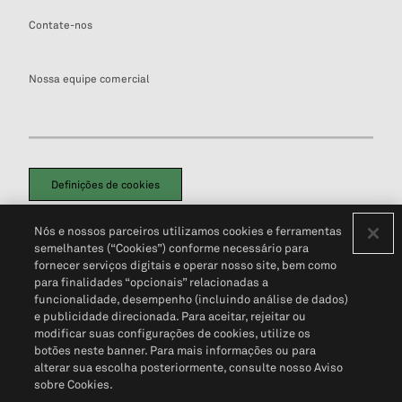
Contate-nos
Nossa equipe comercial
Definições de cookies
Disclaimers Legais
Termos de Uso
Aviso de Cookies
Nós e nossos parceiros utilizamos cookies e ferramentas
Política de Privacidade
Portal de privacidade do cliente (em inglês)
semelhantes (“Cookies”) conforme necessário para
Não Venda Minhas Informações Pessoais
© 2026 S&P Global
fornecer serviços digitais e operar nosso site, bem como
para finalidades “opcionais” relacionadas a
funcionalidade, desempenho (incluindo análise de dados)
e publicidade direcionada. Para aceitar, rejeitar ou
modificar suas configurações de cookies, utilize os
botões neste banner. Para mais informações ou para
alterar sua escolha posteriormente, consulte nosso Aviso
sobre Cookies.