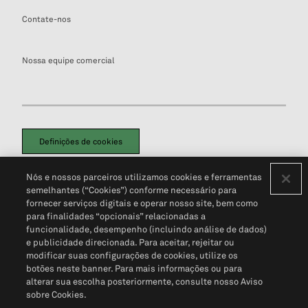
Contate-nos
Nossa equipe comercial
Definições de cookies
Disclaimers Legais
Termos de Uso
Aviso de Cookies
Nós e nossos parceiros utilizamos cookies e ferramentas
Política de Privacidade
Portal de privacidade do cliente (em inglês)
semelhantes (“Cookies”) conforme necessário para
Não Venda Minhas Informações Pessoais
© 2026 S&P Global
fornecer serviços digitais e operar nosso site, bem como
para finalidades “opcionais” relacionadas a
funcionalidade, desempenho (incluindo análise de dados)
e publicidade direcionada. Para aceitar, rejeitar ou
modificar suas configurações de cookies, utilize os
botões neste banner. Para mais informações ou para
alterar sua escolha posteriormente, consulte nosso Aviso
sobre Cookies.