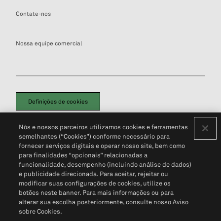
Contate-nos
Nossa equipe comercial
Definições de cookies
Disclaimers Legais
Termos de Uso
Aviso de Cookies
Nós e nossos parceiros utilizamos cookies e ferramentas
Política de Privacidade
Portal de privacidade do cliente (em inglês)
semelhantes (“Cookies”) conforme necessário para
Não Venda Minhas Informações Pessoais
© 2026 S&P Global
fornecer serviços digitais e operar nosso site, bem como
para finalidades “opcionais” relacionadas a
funcionalidade, desempenho (incluindo análise de dados)
e publicidade direcionada. Para aceitar, rejeitar ou
modificar suas configurações de cookies, utilize os
botões neste banner. Para mais informações ou para
alterar sua escolha posteriormente, consulte nosso Aviso
sobre Cookies.