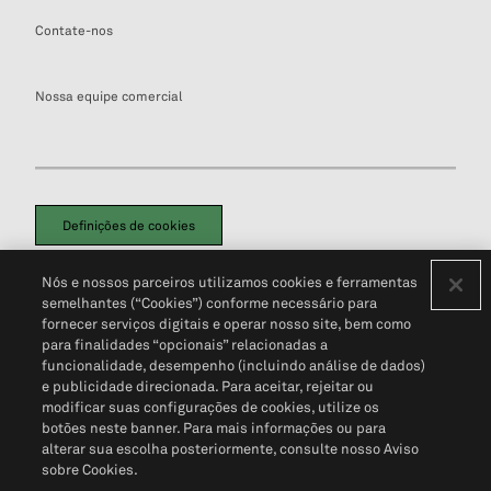
Contate-nos
Nossa equipe comercial
Definições de cookies
Disclaimers Legais
Termos de Uso
Aviso de Cookies
Nós e nossos parceiros utilizamos cookies e ferramentas
Política de Privacidade
Portal de privacidade do cliente (em inglês)
semelhantes (“Cookies”) conforme necessário para
Não Venda Minhas Informações Pessoais
© 2026 S&P Global
fornecer serviços digitais e operar nosso site, bem como
para finalidades “opcionais” relacionadas a
funcionalidade, desempenho (incluindo análise de dados)
e publicidade direcionada. Para aceitar, rejeitar ou
modificar suas configurações de cookies, utilize os
botões neste banner. Para mais informações ou para
alterar sua escolha posteriormente, consulte nosso Aviso
sobre Cookies.