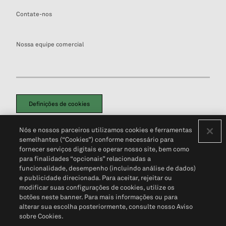
Contate-nos
Nossa equipe comercial
Definições de cookies
Disclaimers Legais
Termos de Uso
Aviso de Cookies
Nós e nossos parceiros utilizamos cookies e ferramentas
Política de Privacidade
Portal de privacidade do cliente (em inglês)
semelhantes (“Cookies”) conforme necessário para
Não Venda Minhas Informações Pessoais
© 2026 S&P Global
fornecer serviços digitais e operar nosso site, bem como
para finalidades “opcionais” relacionadas a
funcionalidade, desempenho (incluindo análise de dados)
e publicidade direcionada. Para aceitar, rejeitar ou
modificar suas configurações de cookies, utilize os
botões neste banner. Para mais informações ou para
alterar sua escolha posteriormente, consulte nosso Aviso
sobre Cookies.