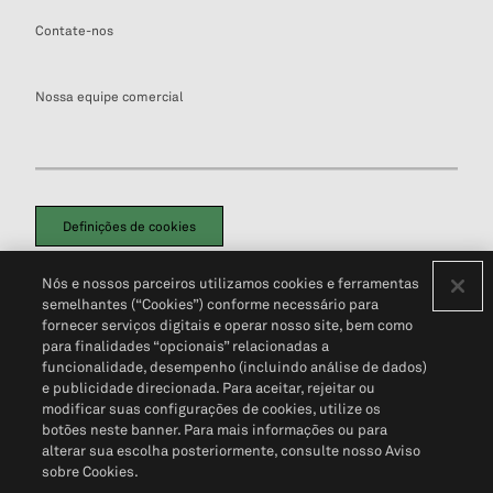
Contate-nos
Nossa equipe comercial
Definições de cookies
Disclaimers Legais
Termos de Uso
Aviso de Cookies
Nós e nossos parceiros utilizamos cookies e ferramentas
Política de Privacidade
Portal de privacidade do cliente (em inglês)
semelhantes (“Cookies”) conforme necessário para
Não Venda Minhas Informações Pessoais
© 2026 S&P Global
fornecer serviços digitais e operar nosso site, bem como
para finalidades “opcionais” relacionadas a
funcionalidade, desempenho (incluindo análise de dados)
e publicidade direcionada. Para aceitar, rejeitar ou
modificar suas configurações de cookies, utilize os
botões neste banner. Para mais informações ou para
alterar sua escolha posteriormente, consulte nosso Aviso
sobre Cookies.