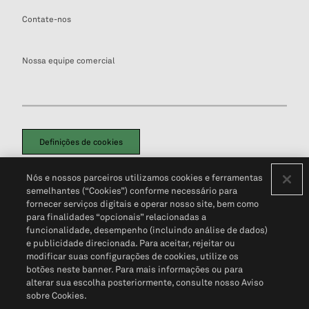
Contate-nos
Nossa equipe comercial
Definições de cookies
Disclaimers Legais
Termos de Uso
Aviso de Cookies
Nós e nossos parceiros utilizamos cookies e ferramentas
Política de Privacidade
Portal de privacidade do cliente (em inglês)
semelhantes (“Cookies”) conforme necessário para
Não Venda Minhas Informações Pessoais
© 2026 S&P Global
fornecer serviços digitais e operar nosso site, bem como
para finalidades “opcionais” relacionadas a
funcionalidade, desempenho (incluindo análise de dados)
e publicidade direcionada. Para aceitar, rejeitar ou
modificar suas configurações de cookies, utilize os
botões neste banner. Para mais informações ou para
alterar sua escolha posteriormente, consulte nosso Aviso
sobre Cookies.