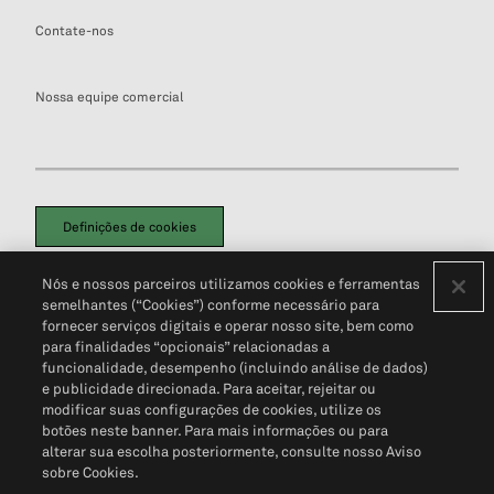
Contate-nos
Nossa equipe comercial
Definições de cookies
Disclaimers Legais
Termos de Uso
Aviso de Cookies
Nós e nossos parceiros utilizamos cookies e ferramentas
Política de Privacidade
Portal de privacidade do cliente (em inglês)
semelhantes (“Cookies”) conforme necessário para
Não Venda Minhas Informações Pessoais
© 2026 S&P Global
fornecer serviços digitais e operar nosso site, bem como
para finalidades “opcionais” relacionadas a
funcionalidade, desempenho (incluindo análise de dados)
e publicidade direcionada. Para aceitar, rejeitar ou
modificar suas configurações de cookies, utilize os
botões neste banner. Para mais informações ou para
alterar sua escolha posteriormente, consulte nosso Aviso
sobre Cookies.