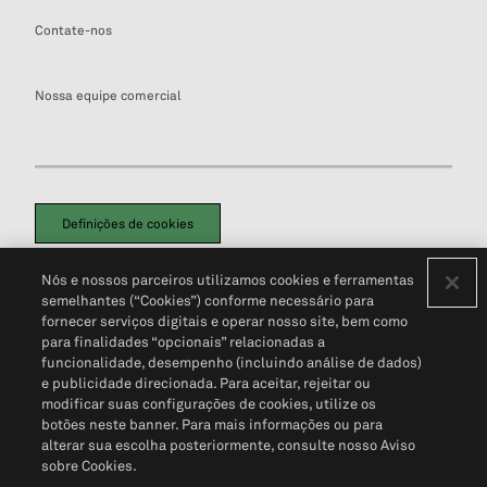
Contate-nos
Nossa equipe comercial
Definições de cookies
Disclaimers Legais
Termos de Uso
Aviso de Cookies
Nós e nossos parceiros utilizamos cookies e ferramentas
Política de Privacidade
Portal de privacidade do cliente (em inglês)
semelhantes (“Cookies”) conforme necessário para
Não Venda Minhas Informações Pessoais
© 2026 S&P Global
fornecer serviços digitais e operar nosso site, bem como
para finalidades “opcionais” relacionadas a
funcionalidade, desempenho (incluindo análise de dados)
e publicidade direcionada. Para aceitar, rejeitar ou
modificar suas configurações de cookies, utilize os
botões neste banner. Para mais informações ou para
alterar sua escolha posteriormente, consulte nosso Aviso
sobre Cookies.