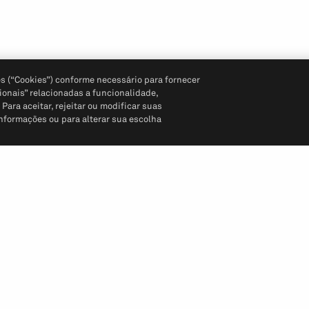
s (“Cookies”) conforme necessário para fornecer
ionais” relacionadas a funcionalidade,
ara aceitar, rejeitar ou modificar suas
informações ou para alterar sua escolha
Siga-nos