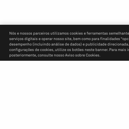
Nós e nossos parceiros utilizamos cookies e ferramentas semelhante
serviços digitais e operar nosso site, bem como para finalidades “opc
desempenho (incluindo análise de dados) e publicidade direcionada. P
configurações de cookies, utilize os botões neste banner. Para mais 
posteriormente, consulte nosso Aviso sobre Cookies.