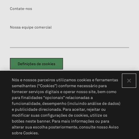
Contate-nos
Nossa equipe comercial
Definições de cookies
Disclaimers Legais
Termos de Uso
Aviso de Cookies
Nós e nossos parceiros utilizamos cookies e ferramentas
Política de Privacidade
Portal de privacidade do cliente (em inglês)
semelhantes (“Cookies”) conforme necessário para
Não Venda Minhas Informações Pessoais
© 2026 S&P Global
fornecer serviços digitais e operar nosso site, bem como
para finalidades “opcionais” relacionadas a
funcionalidade, desempenho (incluindo análise de dados)
e publicidade direcionada. Para aceitar, rejeitar ou
modificar suas configurações de cookies, utilize os
botões neste banner. Para mais informações ou para
alterar sua escolha posteriormente, consulte nosso Aviso
sobre Cookies.