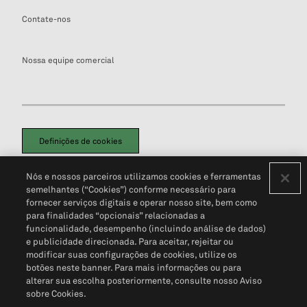
Contate-nos
Nossa equipe comercial
Definições de cookies
Disclaimers Legais
Termos de Uso
Aviso de Cookies
Nós e nossos parceiros utilizamos cookies e ferramentas
Política de Privacidade
Portal de privacidade do cliente (em inglês)
semelhantes (“Cookies”) conforme necessário para
Não Venda Minhas Informações Pessoais
© 2026 S&P Global
fornecer serviços digitais e operar nosso site, bem como
para finalidades “opcionais” relacionadas a
funcionalidade, desempenho (incluindo análise de dados)
e publicidade direcionada. Para aceitar, rejeitar ou
modificar suas configurações de cookies, utilize os
botões neste banner. Para mais informações ou para
alterar sua escolha posteriormente, consulte nosso Aviso
sobre Cookies.