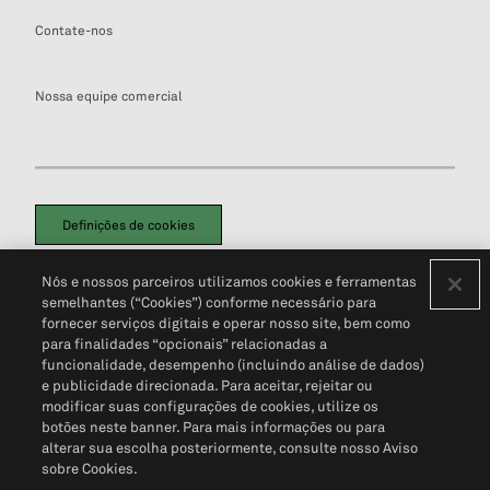
Contate-nos
Nossa equipe comercial
Definições de cookies
Disclaimers Legais
Termos de Uso
Aviso de Cookies
Nós e nossos parceiros utilizamos cookies e ferramentas
Política de Privacidade
Portal de privacidade do cliente (em inglês)
semelhantes (“Cookies”) conforme necessário para
Não Venda Minhas Informações Pessoais
© 2026 S&P Global
fornecer serviços digitais e operar nosso site, bem como
para finalidades “opcionais” relacionadas a
funcionalidade, desempenho (incluindo análise de dados)
e publicidade direcionada. Para aceitar, rejeitar ou
modificar suas configurações de cookies, utilize os
botões neste banner. Para mais informações ou para
alterar sua escolha posteriormente, consulte nosso Aviso
sobre Cookies.