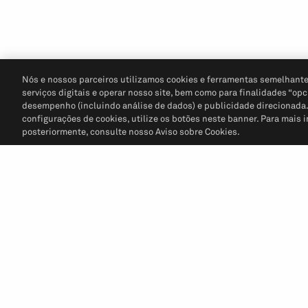
Nós e nossos parceiros utilizamos cookies e ferramentas semelhante
serviços digitais e operar nosso site, bem como para finalidades “opc
desempenho (incluindo análise de dados) e publicidade direcionada. P
configurações de cookies, utilize os botões neste banner. Para mais 
posteriormente, consulte nosso Aviso sobre Cookies.