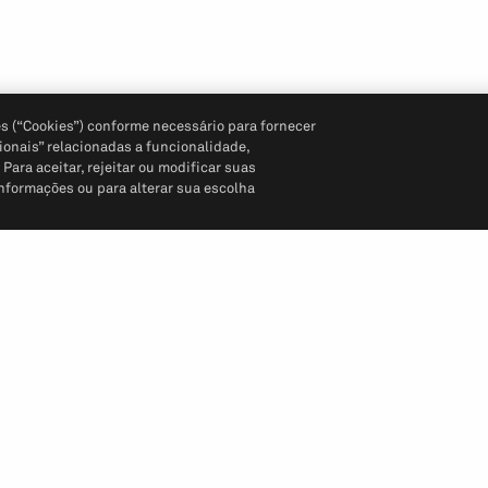
s (“Cookies”) conforme necessário para fornecer
ionais” relacionadas a funcionalidade,
ara aceitar, rejeitar ou modificar suas
informações ou para alterar sua escolha
Siga-nos