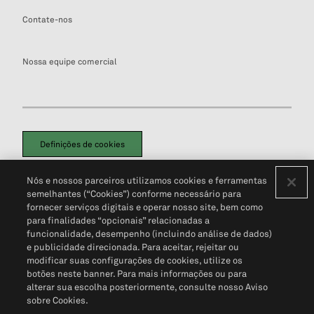
Contate-nos
Nossa equipe comercial
Definições de cookies
Disclaimers Legais
Termos de Uso
Aviso de Cookies
Nós e nossos parceiros utilizamos cookies e ferramentas
Política de Privacidade
Portal de privacidade do cliente (em inglês)
semelhantes (“Cookies”) conforme necessário para
Não Venda Minhas Informações Pessoais
© 2026 S&P Global
fornecer serviços digitais e operar nosso site, bem como
para finalidades “opcionais” relacionadas a
funcionalidade, desempenho (incluindo análise de dados)
e publicidade direcionada. Para aceitar, rejeitar ou
modificar suas configurações de cookies, utilize os
botões neste banner. Para mais informações ou para
alterar sua escolha posteriormente, consulte nosso Aviso
sobre Cookies.