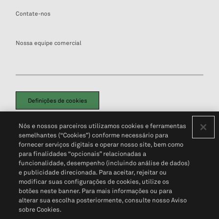
Contate-nos
Nossa equipe comercial
Definições de cookies
Disclaimers Legais
Termos de Uso
Aviso de Cookies
Nós e nossos parceiros utilizamos cookies e ferramentas
Política de Privacidade
Portal de privacidade do cliente (em inglês)
semelhantes (“Cookies”) conforme necessário para
Não Venda Minhas Informações Pessoais
© 2026 S&P Global
fornecer serviços digitais e operar nosso site, bem como
para finalidades “opcionais” relacionadas a
funcionalidade, desempenho (incluindo análise de dados)
e publicidade direcionada. Para aceitar, rejeitar ou
modificar suas configurações de cookies, utilize os
botões neste banner. Para mais informações ou para
alterar sua escolha posteriormente, consulte nosso Aviso
sobre Cookies.