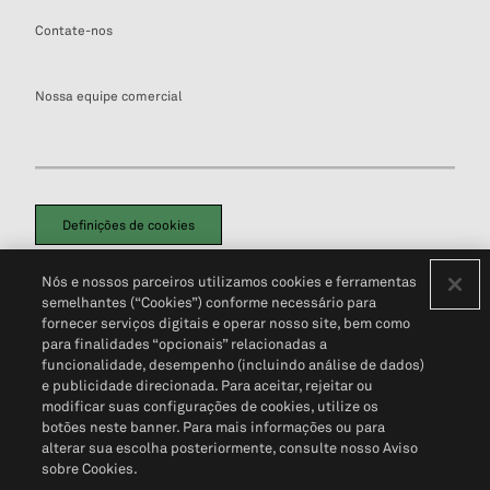
Contate-nos
Nossa equipe comercial
Definições de cookies
Disclaimers Legais
Termos de Uso
Aviso de Cookies
Nós e nossos parceiros utilizamos cookies e ferramentas
Política de Privacidade
Portal de privacidade do cliente (em inglês)
semelhantes (“Cookies”) conforme necessário para
Não Venda Minhas Informações Pessoais
© 2026 S&P Global
fornecer serviços digitais e operar nosso site, bem como
para finalidades “opcionais” relacionadas a
funcionalidade, desempenho (incluindo análise de dados)
e publicidade direcionada. Para aceitar, rejeitar ou
modificar suas configurações de cookies, utilize os
botões neste banner. Para mais informações ou para
alterar sua escolha posteriormente, consulte nosso Aviso
sobre Cookies.