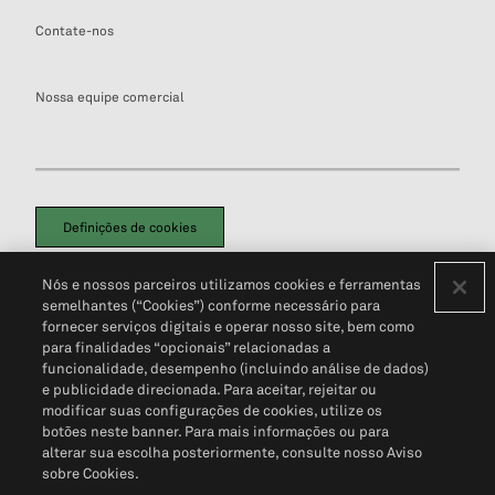
Contate-nos
Nossa equipe comercial
Definições de cookies
Disclaimers Legais
Termos de Uso
Aviso de Cookies
Nós e nossos parceiros utilizamos cookies e ferramentas
Política de Privacidade
Portal de privacidade do cliente (em inglês)
semelhantes (“Cookies”) conforme necessário para
Não Venda Minhas Informações Pessoais
© 2026 S&P Global
fornecer serviços digitais e operar nosso site, bem como
para finalidades “opcionais” relacionadas a
funcionalidade, desempenho (incluindo análise de dados)
e publicidade direcionada. Para aceitar, rejeitar ou
modificar suas configurações de cookies, utilize os
botões neste banner. Para mais informações ou para
alterar sua escolha posteriormente, consulte nosso Aviso
sobre Cookies.