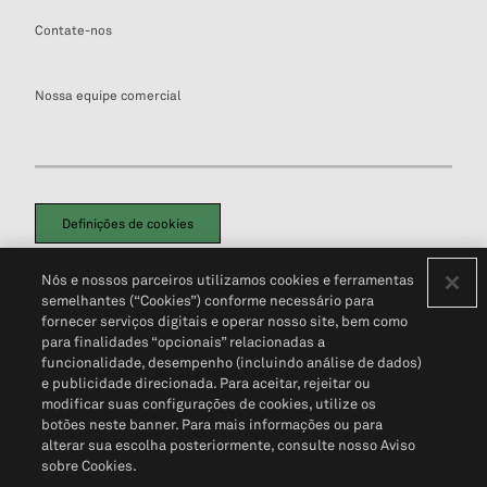
Contate-nos
Nossa equipe comercial
Definições de cookies
Disclaimers Legais
Termos de Uso
Aviso de Cookies
Nós e nossos parceiros utilizamos cookies e ferramentas
Política de Privacidade
Portal de privacidade do cliente (em inglês)
semelhantes (“Cookies”) conforme necessário para
Não Venda Minhas Informações Pessoais
© 2026 S&P Global
fornecer serviços digitais e operar nosso site, bem como
para finalidades “opcionais” relacionadas a
funcionalidade, desempenho (incluindo análise de dados)
e publicidade direcionada. Para aceitar, rejeitar ou
modificar suas configurações de cookies, utilize os
botões neste banner. Para mais informações ou para
alterar sua escolha posteriormente, consulte nosso Aviso
sobre Cookies.