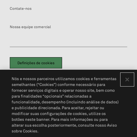
Contate-nos
Nossa equipe comercial
Definições de cookies
Disclaimers Legais
Termos de Uso
Aviso de Cookies
Nós e nossos parceiros utilizamos cookies e ferramentas
Política de Privacidade
Portal de privacidade do cliente (em inglês)
semelhantes (“Cookies”) conforme necessário para
Não Venda Minhas Informações Pessoais
© 2026 S&P Global
fornecer serviços digitais e operar nosso site, bem como
para finalidades “opcionais” relacionadas a
funcionalidade, desempenho (incluindo análise de dados)
e publicidade direcionada. Para aceitar, rejeitar ou
modificar suas configurações de cookies, utilize os
botões neste banner. Para mais informações ou para
alterar sua escolha posteriormente, consulte nosso Aviso
sobre Cookies.