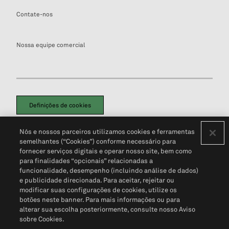
Contate-nos
Nossa equipe comercial
Definições de cookies
Disclaimers Legais
Termos de Uso
Aviso de Cookies
Nós e nossos parceiros utilizamos cookies e ferramentas
Política de Privacidade
Portal de privacidade do cliente (em inglês)
semelhantes (“Cookies”) conforme necessário para
Não Venda Minhas Informações Pessoais
© 2026 S&P Global
fornecer serviços digitais e operar nosso site, bem como
para finalidades “opcionais” relacionadas a
funcionalidade, desempenho (incluindo análise de dados)
e publicidade direcionada. Para aceitar, rejeitar ou
modificar suas configurações de cookies, utilize os
botões neste banner. Para mais informações ou para
alterar sua escolha posteriormente, consulte nosso Aviso
sobre Cookies.