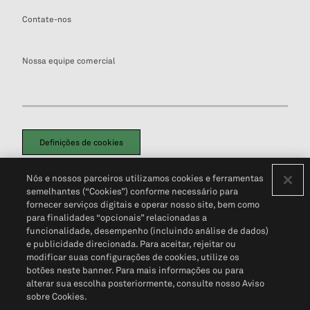
Contate-nos
Nossa equipe comercial
Definições de cookies
Disclaimers Legais
Termos de Uso
Aviso de Cookies
Nós e nossos parceiros utilizamos cookies e ferramentas
Política de Privacidade
Portal de privacidade do cliente (em inglês)
semelhantes (“Cookies”) conforme necessário para
Não Venda Minhas Informações Pessoais
© 2026 S&P Global
fornecer serviços digitais e operar nosso site, bem como
para finalidades “opcionais” relacionadas a
funcionalidade, desempenho (incluindo análise de dados)
e publicidade direcionada. Para aceitar, rejeitar ou
modificar suas configurações de cookies, utilize os
botões neste banner. Para mais informações ou para
alterar sua escolha posteriormente, consulte nosso Aviso
sobre Cookies.