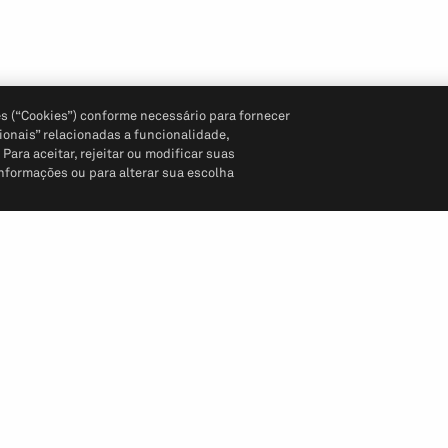
s (“Cookies”) conforme necessário para fornecer
ionais” relacionadas a funcionalidade,
ara aceitar, rejeitar ou modificar suas
informações ou para alterar sua escolha
Siga-nos