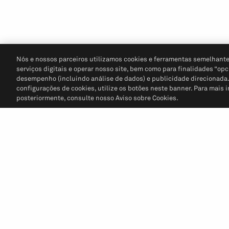
Nós e nossos parceiros utilizamos cookies e ferramentas semelhante
serviços digitais e operar nosso site, bem como para finalidades “opc
desempenho (incluindo análise de dados) e publicidade direcionada. P
configurações de cookies, utilize os botões neste banner. Para mais 
posteriormente, consulte nosso Aviso sobre Cookies.