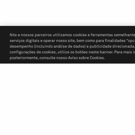
Nós e nossos parceiros utilizamos cookies e ferramentas semelhante
serviços digitais e operar nosso site, bem como para finalidades “opc
desempenho (incluindo análise de dados) e publicidade direcionada. P
configurações de cookies, utilize os botões neste banner. Para mais 
posteriormente, consulte nosso Aviso sobre Cookies.