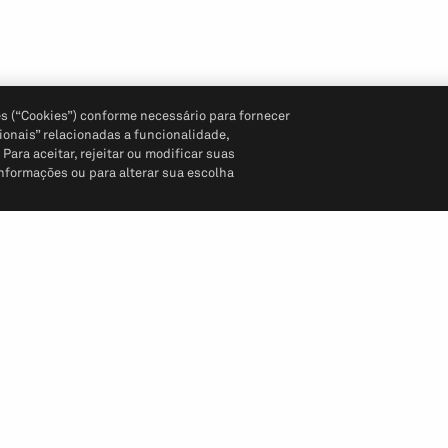
s (“Cookies”) conforme necessário para fornecer
ionais” relacionadas a funcionalidade,
ara aceitar, rejeitar ou modificar suas
informações ou para alterar sua escolha
Siga-nos