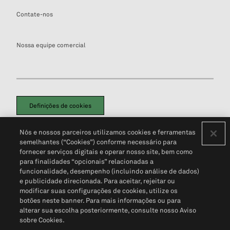
Contate-nos
Nossa equipe comercial
Definições de cookies
Disclaimers Legais
Termos de Uso
Aviso de Cookies
Nós e nossos parceiros utilizamos cookies e ferramentas
Política de Privacidade
Portal de privacidade do cliente (em inglês)
semelhantes (“Cookies”) conforme necessário para
Não Venda Minhas Informações Pessoais
© 2026 S&P Global
fornecer serviços digitais e operar nosso site, bem como
para finalidades “opcionais” relacionadas a
funcionalidade, desempenho (incluindo análise de dados)
e publicidade direcionada. Para aceitar, rejeitar ou
modificar suas configurações de cookies, utilize os
botões neste banner. Para mais informações ou para
alterar sua escolha posteriormente, consulte nosso Aviso
sobre Cookies.