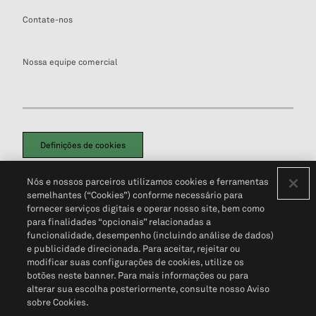
Contate-nos
Nossa equipe comercial
Definições de cookies
Disclaimers Legais
Termos de Uso
Aviso de Cookies
Nós e nossos parceiros utilizamos cookies e ferramentas
Política de Privacidade
Portal de privacidade do cliente (em inglês)
semelhantes (“Cookies”) conforme necessário para
Não Venda Minhas Informações Pessoais
© 2026 S&P Global
fornecer serviços digitais e operar nosso site, bem como
para finalidades “opcionais” relacionadas a
funcionalidade, desempenho (incluindo análise de dados)
e publicidade direcionada. Para aceitar, rejeitar ou
modificar suas configurações de cookies, utilize os
botões neste banner. Para mais informações ou para
alterar sua escolha posteriormente, consulte nosso Aviso
sobre Cookies.