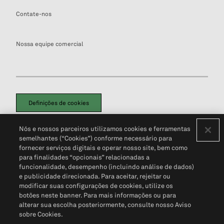
Contate-nos
Nossa equipe comercial
Definições de cookies
Disclaimers Legais
Termos de Uso
Aviso de Cookies
Nós e nossos parceiros utilizamos cookies e ferramentas
Política de Privacidade
Portal de privacidade do cliente (em inglês)
semelhantes (“Cookies”) conforme necessário para
Não Venda Minhas Informações Pessoais
© 2026 S&P Global
fornecer serviços digitais e operar nosso site, bem como
para finalidades “opcionais” relacionadas a
funcionalidade, desempenho (incluindo análise de dados)
e publicidade direcionada. Para aceitar, rejeitar ou
modificar suas configurações de cookies, utilize os
botões neste banner. Para mais informações ou para
alterar sua escolha posteriormente, consulte nosso Aviso
sobre Cookies.