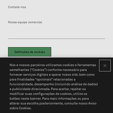
Contate-nos
Nossa equipe comercial
Definições de cookies
Disclaimers Legais
Termos de Uso
Aviso de Cookies
Nós e nossos parceiros utilizamos cookies e ferramentas
Política de Privacidade
Portal de privacidade do cliente (em inglês)
semelhantes (“Cookies”) conforme necessário para
Não Venda Minhas Informações Pessoais
© 2026 S&P Global
fornecer serviços digitais e operar nosso site, bem como
para finalidades “opcionais” relacionadas a
funcionalidade, desempenho (incluindo análise de dados)
e publicidade direcionada. Para aceitar, rejeitar ou
modificar suas configurações de cookies, utilize os
botões neste banner. Para mais informações ou para
alterar sua escolha posteriormente, consulte nosso Aviso
sobre Cookies.