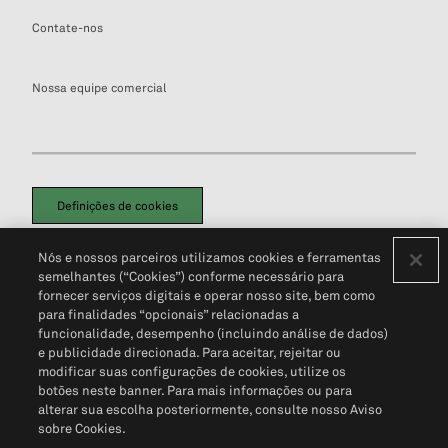
Contate-nos
Nossa equipe comercial
Definições de cookies
Disclaimers Legais
Termos de Uso
Aviso de Cookies
Nós e nossos parceiros utilizamos cookies e ferramentas
Política de Privacidade
Portal de privacidade do cliente (em inglês)
semelhantes (“Cookies”) conforme necessário para
Não Venda Minhas Informações Pessoais
© 2026 S&P Global
fornecer serviços digitais e operar nosso site, bem como
para finalidades “opcionais” relacionadas a
funcionalidade, desempenho (incluindo análise de dados)
e publicidade direcionada. Para aceitar, rejeitar ou
modificar suas configurações de cookies, utilize os
botões neste banner. Para mais informações ou para
alterar sua escolha posteriormente, consulte nosso Aviso
sobre Cookies.