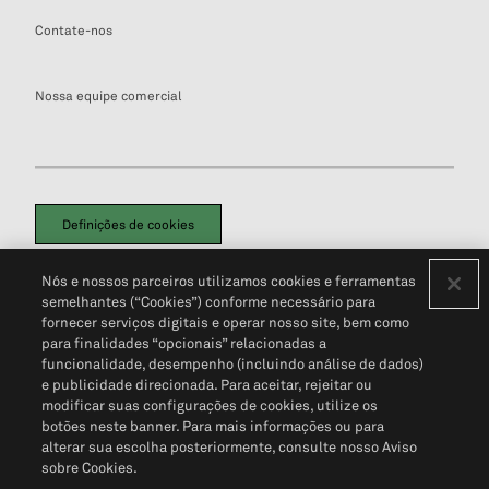
Contate-nos
Nossa equipe comercial
Definições de cookies
Disclaimers Legais
Termos de Uso
Aviso de Cookies
Nós e nossos parceiros utilizamos cookies e ferramentas
Política de Privacidade
Portal de privacidade do cliente (em inglês)
semelhantes (“Cookies”) conforme necessário para
Não Venda Minhas Informações Pessoais
© 2026 S&P Global
fornecer serviços digitais e operar nosso site, bem como
para finalidades “opcionais” relacionadas a
funcionalidade, desempenho (incluindo análise de dados)
e publicidade direcionada. Para aceitar, rejeitar ou
modificar suas configurações de cookies, utilize os
botões neste banner. Para mais informações ou para
alterar sua escolha posteriormente, consulte nosso Aviso
sobre Cookies.