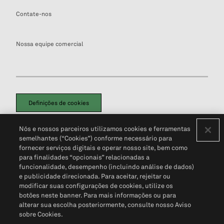
Contate-nos
Nossa equipe comercial
Definições de cookies
Disclaimers Legais
Termos de Uso
Aviso de Cookies
Nós e nossos parceiros utilizamos cookies e ferramentas
Política de Privacidade
Portal de privacidade do cliente (em inglês)
semelhantes (“Cookies”) conforme necessário para
Não Venda Minhas Informações Pessoais
© 2026 S&P Global
fornecer serviços digitais e operar nosso site, bem como
para finalidades “opcionais” relacionadas a
funcionalidade, desempenho (incluindo análise de dados)
e publicidade direcionada. Para aceitar, rejeitar ou
modificar suas configurações de cookies, utilize os
botões neste banner. Para mais informações ou para
alterar sua escolha posteriormente, consulte nosso Aviso
sobre Cookies.