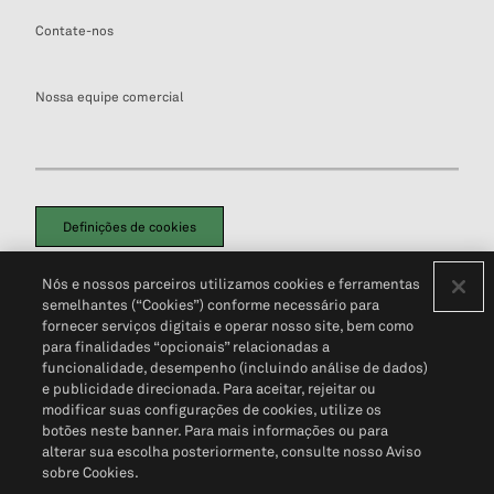
Contate-nos
Nossa equipe comercial
Definições de cookies
Disclaimers Legais
Termos de Uso
Aviso de Cookies
Nós e nossos parceiros utilizamos cookies e ferramentas
Política de Privacidade
Portal de privacidade do cliente (em inglês)
semelhantes (“Cookies”) conforme necessário para
Não Venda Minhas Informações Pessoais
© 2026 S&P Global
fornecer serviços digitais e operar nosso site, bem como
para finalidades “opcionais” relacionadas a
funcionalidade, desempenho (incluindo análise de dados)
e publicidade direcionada. Para aceitar, rejeitar ou
modificar suas configurações de cookies, utilize os
botões neste banner. Para mais informações ou para
alterar sua escolha posteriormente, consulte nosso Aviso
sobre Cookies.