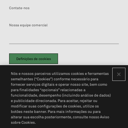
Contate-nos
Nossa equipe comercial
Definições de cookies
Disclaimers Legais
Termos de Uso
Aviso de Cookies
Nós e nossos parceiros utilizamos cookies e ferramentas
Política de Privacidade
Portal de privacidade do cliente (em inglês)
semelhantes (“Cookies”) conforme necessário para
Não Venda Minhas Informações Pessoais
© 2026 S&P Global
fornecer serviços digitais e operar nosso site, bem como
para finalidades “opcionais” relacionadas a
funcionalidade, desempenho (incluindo análise de dados)
e publicidade direcionada. Para aceitar, rejeitar ou
modificar suas configurações de cookies, utilize os
botões neste banner. Para mais informações ou para
alterar sua escolha posteriormente, consulte nosso Aviso
sobre Cookies.