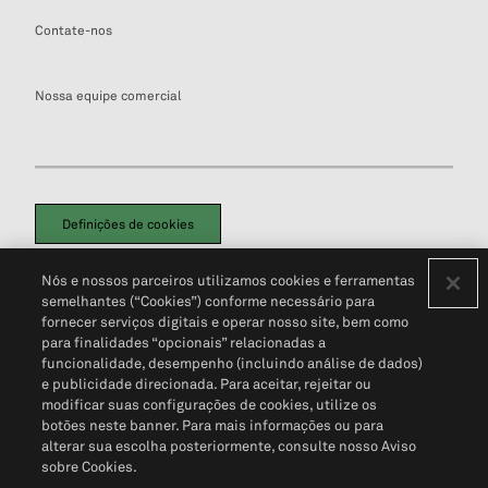
Contate-nos
Nossa equipe comercial
Definições de cookies
Disclaimers Legais
Termos de Uso
Aviso de Cookies
Nós e nossos parceiros utilizamos cookies e ferramentas
Política de Privacidade
Portal de privacidade do cliente (em inglês)
semelhantes (“Cookies”) conforme necessário para
Não Venda Minhas Informações Pessoais
© 2026 S&P Global
fornecer serviços digitais e operar nosso site, bem como
para finalidades “opcionais” relacionadas a
funcionalidade, desempenho (incluindo análise de dados)
e publicidade direcionada. Para aceitar, rejeitar ou
modificar suas configurações de cookies, utilize os
botões neste banner. Para mais informações ou para
alterar sua escolha posteriormente, consulte nosso Aviso
sobre Cookies.