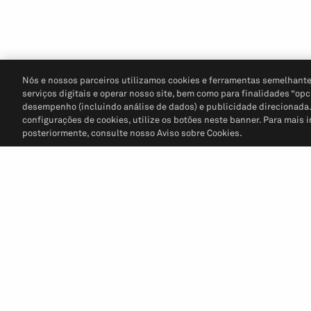
Nós e nossos parceiros utilizamos cookies e ferramentas semelhante
serviços digitais e operar nosso site, bem como para finalidades “opc
desempenho (incluindo análise de dados) e publicidade direcionada. P
configurações de cookies, utilize os botões neste banner. Para mais 
posteriormente, consulte nosso Aviso sobre Cookies.