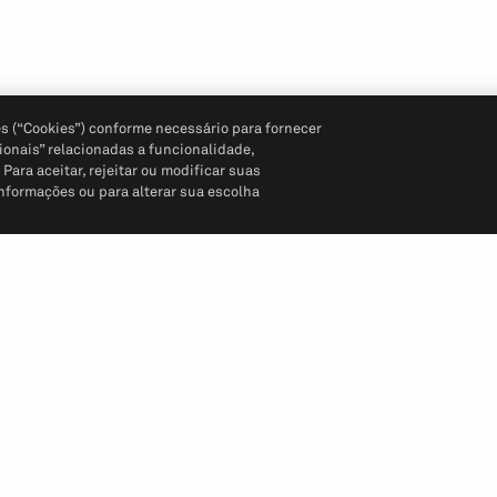
s (“Cookies”) conforme necessário para fornecer
ionais” relacionadas a funcionalidade,
ara aceitar, rejeitar ou modificar suas
informações ou para alterar sua escolha
Siga-nos