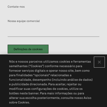
Contate-nos
Nossa equipe comercial
Definições de cookies
Disclaimers Legais
Termos de Uso
Aviso de Cookies
Nós e nossos parceiros utilizamos cookies e ferramentas
Política de Privacidade
Portal de privacidade do cliente (em inglês)
semelhantes (“Cookies”) conforme necessário para
Não Venda Minhas Informações Pessoais
© 2026 S&P Global
fornecer serviços digitais e operar nosso site, bem como
para finalidades “opcionais” relacionadas a
funcionalidade, desempenho (incluindo análise de dados)
e publicidade direcionada. Para aceitar, rejeitar ou
modificar suas configurações de cookies, utilize os
botões neste banner. Para mais informações ou para
alterar sua escolha posteriormente, consulte nosso Aviso
sobre Cookies.