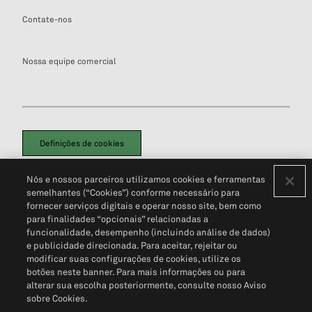
Contate-nos
Nossa equipe comercial
Definições de cookies
Disclaimers Legais
Termos de Uso
Aviso de Cookies
Nós e nossos parceiros utilizamos cookies e ferramentas
Política de Privacidade
Portal de privacidade do cliente (em inglês)
semelhantes (“Cookies”) conforme necessário para
Não Venda Minhas Informações Pessoais
© 2026 S&P Global
fornecer serviços digitais e operar nosso site, bem como
para finalidades “opcionais” relacionadas a
funcionalidade, desempenho (incluindo análise de dados)
e publicidade direcionada. Para aceitar, rejeitar ou
modificar suas configurações de cookies, utilize os
botões neste banner. Para mais informações ou para
alterar sua escolha posteriormente, consulte nosso Aviso
sobre Cookies.