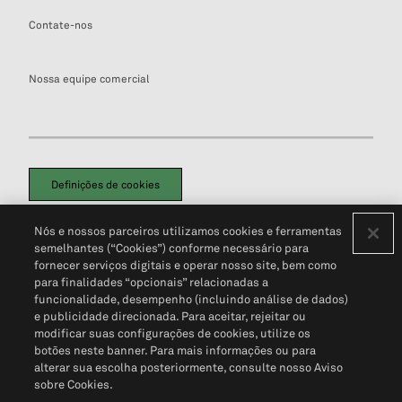
Contate-nos
Nossa equipe comercial
Definições de cookies
Disclaimers Legais
Termos de Uso
Aviso de Cookies
Nós e nossos parceiros utilizamos cookies e ferramentas
Política de Privacidade
Portal de privacidade do cliente (em inglês)
semelhantes (“Cookies”) conforme necessário para
Não Venda Minhas Informações Pessoais
© 2026 S&P Global
fornecer serviços digitais e operar nosso site, bem como
para finalidades “opcionais” relacionadas a
funcionalidade, desempenho (incluindo análise de dados)
e publicidade direcionada. Para aceitar, rejeitar ou
modificar suas configurações de cookies, utilize os
botões neste banner. Para mais informações ou para
alterar sua escolha posteriormente, consulte nosso Aviso
sobre Cookies.