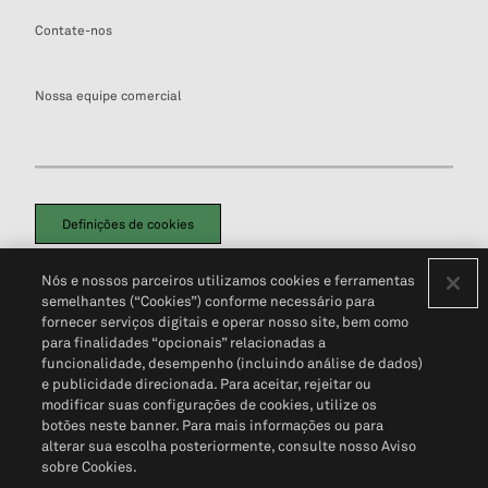
Contate-nos
Nossa equipe comercial
Definições de cookies
Disclaimers Legais
Termos de Uso
Aviso de Cookies
Nós e nossos parceiros utilizamos cookies e ferramentas
Política de Privacidade
Portal de privacidade do cliente (em inglês)
semelhantes (“Cookies”) conforme necessário para
Não Venda Minhas Informações Pessoais
© 2026 S&P Global
fornecer serviços digitais e operar nosso site, bem como
para finalidades “opcionais” relacionadas a
funcionalidade, desempenho (incluindo análise de dados)
e publicidade direcionada. Para aceitar, rejeitar ou
modificar suas configurações de cookies, utilize os
botões neste banner. Para mais informações ou para
alterar sua escolha posteriormente, consulte nosso Aviso
sobre Cookies.